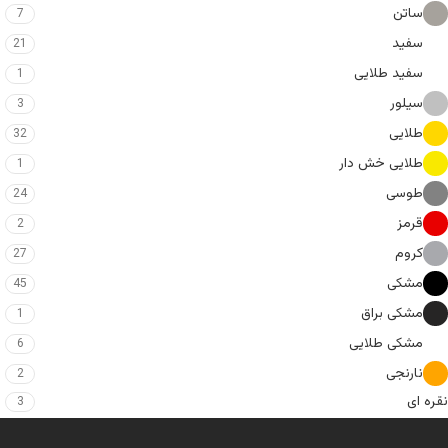
ساتن
7
سفید
21
سفید طلایی
1
سیلور
3
طلایی
32
طلایی خش دار
1
طوسی
24
قرمز
2
کروم
27
مشکی
45
مشکی براق
1
مشکی طلایی
6
نارنجی
2
نقره ای
3