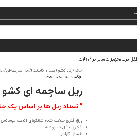
قفل درب
تجهیزات
سایر یراق آلات
خانه
/
ریل کشو (کمد و کابینت)
/
ریل ساچمه‌ای
/
ریل
بازگشت به محصولات
ریل ساچمه ای کشو لو
” تعداد ریل ها بر اساس یک ج
ورق فنری سخت شده شانگهای (تحت لیسانس آ
آبکاری نیکل دو پوششه
5 سال گارانتی