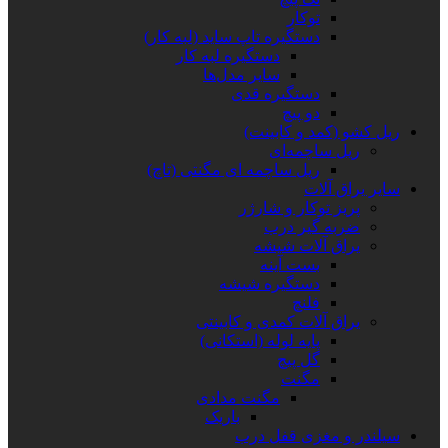
توکار
دستگیره تاپ ساید (لبه کار)
دستگیره لبه کار
سایر مدل‌ها
دستگیره قدی
دو پیچ
ریل کشو (کمد و کابینت)
ریل ساچمه‌ای
ریل ساچمه ای مگنتی (تاچ)
سایر یراق آلات
پریز توکار و شارژر
ضربه گیر درب
یراق آلات شیشه
بست آینه
دستگیره شیشه
فلنچ
یراق آلات کمدی و کابینتی
پایه لوله (استکانی)
گل پیچ
مگنت
مگنت مدادی
باریک
سیلندر و مغزی قفل درب