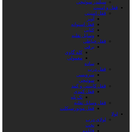
سیلندر سوئیچی
قفل و امنیت
قفل امنیتی
آویز
قفل استوانه
کتابی
وسایل نقلیه
قفل حیاطی
برقی
کله گاوی
معمولی
ساده
قفل درب
سرویسی
سوئیچی
قفل کابینتی و کمد
قفل کمدی
تک پله
قفل وسایل نقلیه
قفل موتورسیکلت
لولا
لولای درب
تخت
قابلمه