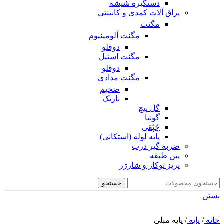
دستگیره شیشه
یراق آلات کمدی و کابینتی
مگنت
مگنت آلومینیوم
دوقلو
مگنت استیل
دوقلو
مگنت مدادی
ضخیم
باریک
گل پیچ
گونیا
چُپُقی
پایه لوله (استکانی)
ضربه گیر درب
پین طبقه
پریز توکار و شارژر
جستجو
بستن
خانه
/
پایه
/
پایه مبلی