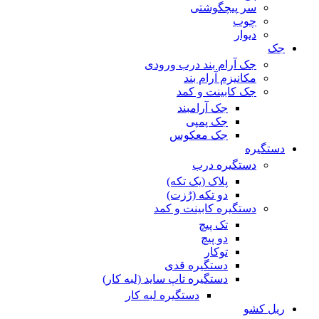
سر پیچگوشتی
چوب
دیوار
جک
جک آرام بند درب ورودی
مکانیزم آرام بند
جک کابینت و کمد
جک آرامبند
جک پمپی
جک معکوس
دستگیره
دستگیره درب
پلاک (یک تکه)
دو تکه (رُزت)
دستگیره کابینت و کمد
تک پیچ
دو پیچ
توکار
دستگیره قدی
دستگیره تاپ ساید (لبه کار)
دستگیره لبه کار
ریل کشو