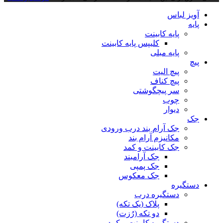
آویز لباس
پایه
پایه کابینت
کلیپس پایه کابینت
پایه مبلی
پیچ
پیچ الیت
پیچ کناف
سر پیچگوشتی
چوب
دیوار
جک
جک آرام بند درب ورودی
مکانیزم آرام بند
جک کابینت و کمد
جک آرامبند
جک پمپی
جک معکوس
دستگیره
دستگیره درب
پلاک (یک تکه)
دو تکه (رُزت)
دستگیره کابینت و کمد