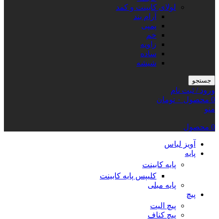
لولای کابینت و کمد
آرام بند
پمپی
خم
زاویه
ساده
شیشه
جستجو
ورود / ثبت نام
0
محصول
۰
تومان
منو
0
محصول
آویز لباس
پایه
پایه کابینت
کلیپس پایه کابینت
پایه مبلی
پیچ
پیچ الیت
پیچ کناف