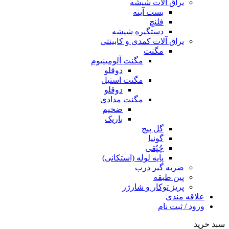
یراق آلات شیشه
بست آینه
فلنچ
دستگیره شیشه
یراق آلات کمدی و کابینتی
مگنت
مگنت آلومینیوم
دوقلو
مگنت استیل
دوقلو
مگنت مدادی
ضخیم
باریک
گل پیچ
گونیا
چُپُقی
پایه لوله (استکانی)
ضربه گیر درب
پین طبقه
پریز توکار و شارژر
علاقه مندی
ورود / ثبت نام
سبد خرید