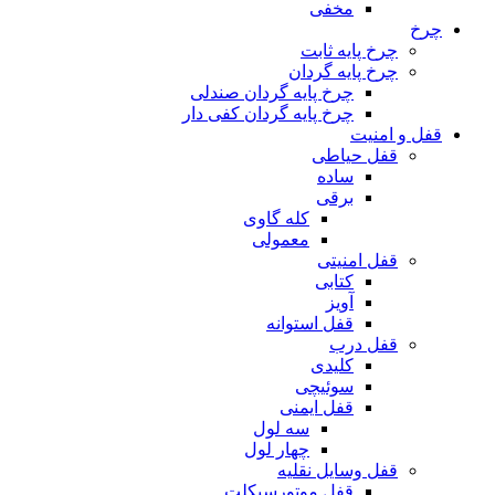
مخفی
چرخ
چرخ پایه ثابت
چرخ پایه گردان
چرخ پایه گردان صندلی
چرخ پایه گردان کفی دار
قفل و امنیت
قفل حیاطی
ساده
برقی
کله گاوی
معمولی
قفل امنیتی
کتابی
آویز
قفل استوانه
قفل درب
کلیدی
سوئیچی
قفل ایمنی
سه لول
چهار لول
قفل وسایل نقلیه
قفل موتورسیکلت