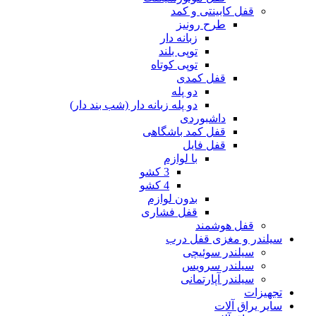
قفل کابینتی و کمد
طرح رونیز
زبانه دار
توپی بلند
توپی کوتاه
قفل کمدی
دو پله
دو پله زبانه دار (شب بند دار)
داشبوردی
قفل کمد باشگاهی
قفل فایل
با لوازم
3 کشو
4 کشو
بدون لوازم
قفل فشاری
قفل هوشمند
سیلندر و مغزی قفل درب
سیلندر سوئیچی
سیلندر سرویس
سیلندر آپارتمانی
تجهیزات
سایر یراق آلات