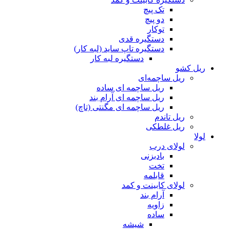
تک پیچ
دو پیچ
توکار
دستگیره قدی
دستگیره تاپ ساید (لبه کار)
دستگیره لبه کار
ریل کشو
ریل ساچمه‌ای
ریل ساچمه ای ساده
ریل ساچمه ای آرام بند
ریل ساچمه ای مگنتی (تاچ)
ریل تاندم
ریل غلطکی
لولا
لولای درب
بادبزنی
تخت
قابلمه
لولای کابینت و کمد
آرام بند
زاویه
ساده
شیشه