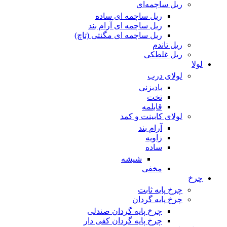
ریل ساچمه‌ای
ریل ساچمه ای ساده
ریل ساچمه ای آرام بند
ریل ساچمه ای مگنتی (تاچ)
ریل تاندم
ریل غلطکی
لولا
لولای درب
بادبزنی
تخت
قابلمه
لولای کابینت و کمد
آرام بند
زاویه
ساده
شیشه
مخفی
چرخ
چرخ پایه ثابت
چرخ پایه گردان
چرخ پایه گردان صندلی
چرخ پایه گردان کفی دار