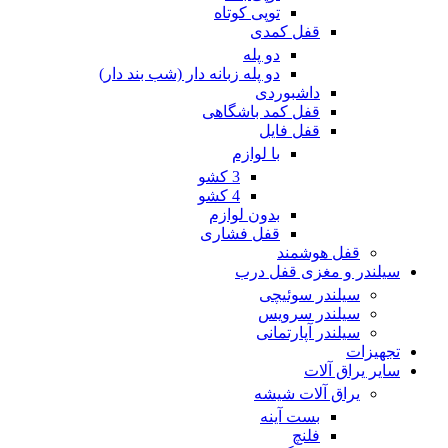
توپی کوتاه
قفل کمدی
دو پله
دو پله زبانه دار (شب بند دار)
داشبوردی
قفل کمد باشگاهی
قفل فایل
با لوازم
3 کشو
4 کشو
بدون لوازم
قفل فشاری
قفل هوشمند
سیلندر و مغزی قفل درب
سیلندر سوئیچی
سیلندر سرویس
سیلندر آپارتمانی
تجهیزات
سایر یراق آلات
یراق آلات شیشه
بست آینه
فلنچ