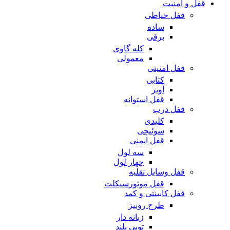
قفل و امنیت
قفل حیاطی
ساده
برقی
کله گاوی
معمولی
قفل امنیتی
کتابی
آویز
قفل استوانه
قفل درب
کلیدی
سوئیچی
قفل ایمنی
سه لول
چهار لول
قفل وسایل نقلیه
قفل موتورسیکلت
قفل کابینتی و کمد
طرح رونیز
زبانه دار
توپی بلند