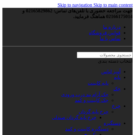
Skip to navigation
Skip to main content
جهت مراجعه حضوری با تلفن‌های تماس: 02165829862 و
02166175014 هماهنگ فرمایید.
درباره ما
قوانین فروشگاه
تماس با ما
انتخاب دسته بندی
آویز لباس
پایه
پایه کابینت
جک
جک آرام بند درب ورودی
جک کابینت و کمد
چرخ
چرخ پایه گردان
چرخ پایه گردان صندلی
دستگیره
دستگیره کابینت و کمد
تک پیچ