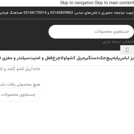
Skip to navigation
Skip to main content
جهت مراجعه حضوری با تلفن‌های تماس: 02165829862 و 02166175014 هماهنگ فرمایید.
انتخاب دسته بندی
یز لباس
پایه
پیچ
جک
دستگیره
ریل کشو
لولا
چرخ
قفل و امنیت
سیلندر و مغزی 
خانه
/
ریل کشو (کمد و کا
هیچ محصولی یافت نشد