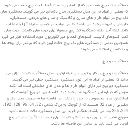
دستگیره تک پیچ همانطور که از نامش پیداست فقط با یک پیچ نصب می شود
که بعضی از افراد به این مدل دستگیره، مدل دکمه‌ای نیز می گویند. دستگیره های
تک پیچ در انواع طرح های مدرن و کلاسیک و مدل های مربعی، مستطیلی،
دایره‌ای و غیره موجود می باشند که می توانید بر حسب سلیقه آنها را انتخاب
کنید. نکته آخر اینکه دستگیره تک پیچ معمولاً برای درب های کابینت، درب های
کمد، کشوهای کابینت، کشوهای کمد و میز تلویزیون مورد استفاده قرار می گیرد.
همچنین بعضی از دستگیره های تک پیچ حالت آویز دارند که بیشتر برای بوفه ها
و یا کنسول استفاده می شوند.
دستگیره دو پیچ:
دستگیره دو پیچ پر کاربردترین و پرطرفدارترین مدل دستگیره کابینت ارزان می
باشد که بعضی از افراد به این نوع دستگیره، دستگیره خطی نیز می گویند.
دستگیره دو پیچ نیز دارای انواع طرح ها و مدل های مختلفی است اما نکته
مهمی که درباره این دستگیره ها وجود دارد، فاصله بین دو پیچ آنهاست که
استاندارد های مخصوص به خود را دارند. این فاصله ها به صورت میلی متر و
مضربی از عدد 32 هستند که از کوچک به بزرگ شامل : 32، 64، 96، 128، 192،
224، 256 و…. می باشند. هنگام خرید این مدل دستگیره دقت داشته باشید،
سوراخ هایی که بر روی درب یا کشو کابینت برای نصب دستگیره های دو پیچ
ایجاد می کنید باید بر اساس این فاصله ها باشد.