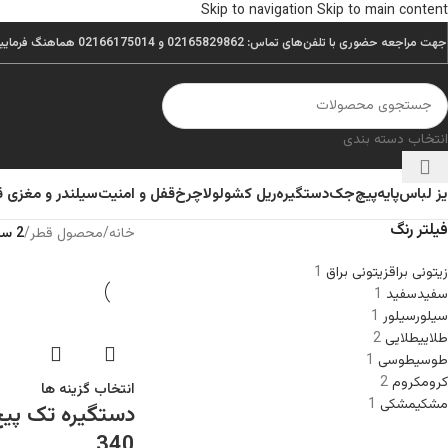
Skip to navigation
Skip to main content
جهت مراجعه حضوری با تلفن‌های تماس: 02165829862 و 02166175014 هماهنگ فرمایید.
انتخاب دسته بندی
یز لباس
پایه
پیچ
جک
دستگیره
ریل کشو
لولا
چرخ
قفل و امنیت
سیلندر و مغزی 
فیلتر رنگ
خانه
/
محصول قطر
/
2 سانتیمتر
زیتونی براق
زیتونی براق
1
سفید
سفید
1
سیلور
سیلور
1
طلایی
طلایی
2
طوسی
طوسی
1
کروم
کروم
2
انتخاب گزینه ها
مشکی
مشکی
1
دستگیره تک پیچ
340