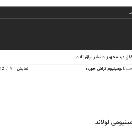
قفل درب
تجهیزات
سایر یراق آلات
خت
/
آلومینیوم تراش خورده
نمایش
9
12
نیومی لولاند