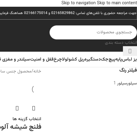
Skip to navigation
Skip to main content
جهت مراجعه حضوری با تلفن‌های تماس: 02165829862 و 02166175014 هماهنگ فرمایید.
انتخاب دسته بندی
یز لباس
پایه
پیچ
جک
دستگیره
ریل کشو
لولا
چرخ
قفل و امنیت
سیلندر و مغزی 
فیلتر رنگ
خانه
/
محصول جنس سا
سیلور
سیلور
1
انتخاب گزینه ها
فلنچ شیشه آلومی